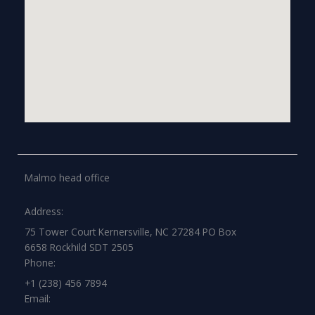
Malmo head office
Address:
75 Tower Court Kernersville, NC 27284 PO Box
6658 Rockhild SDT 2505
Phone:
+1 (238) 456 7894
Email: