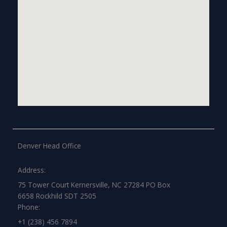
Denver Head Office
Address:
75 Tower Court Kernersville, NC 27284 PO Box
6658 Rockhild SDT 2505
Phone:
+1 (238) 456 7894