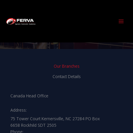
Ir
al
contenido
Contact Us
Our Branches
Contact Details
Canada Head Office
Address:
75 Tower Court Kernersville, NC 27284 PO Box
6658 Rockhild SDT 2505
Phone: